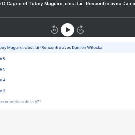
 DiCaprio et Tobey Maguire, c'est lui ! Rencontre avec Dam
bey Maguire, c'est lui ! Rencontre avec Damien Witecka
e 6
e 5
e 4
e 3
s créatrices de la VF !
e 2
e 1
e Mektoub My Love arrive enfin ! Rencontre avec Shaïn Boumedine et Sal