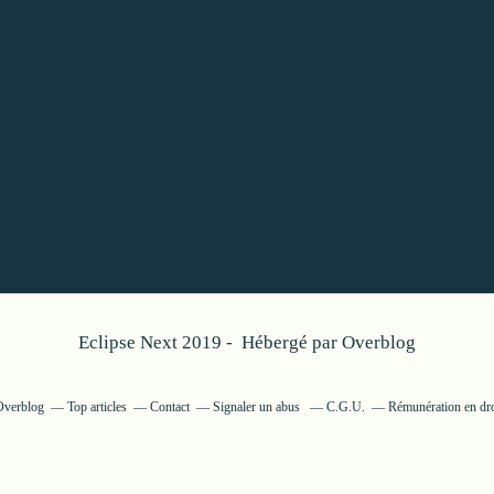
Eclipse Next 2019 - Hébergé par
Overblog
 Overblog
Top articles
Contact
Signaler un abus
C.G.U.
Rémunération en dro