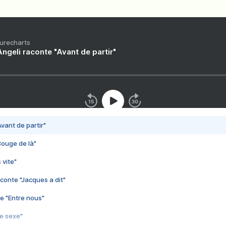
Purecharts
ngeli raconte "Avant de partir"
vant de partir"
Bouge de là"
 vite"
conte "Jacques a dit"
e "Entre nous"
3e sexe"