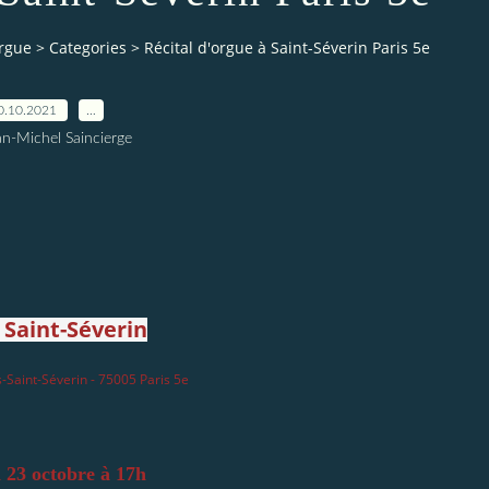
orgue
>
Categories
>
Récital d'orgue à Saint-Séverin Paris 5e
0.10.2021
…
an-Michel Saincierge
e Saint-Séverin
s-Saint-Séverin
-
75005
Paris 5e
 23 octobre à 17h