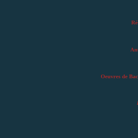
Ré
An
Oeuvres de Bac