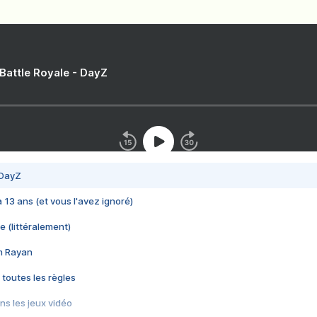
 Battle Royale - DayZ
 DayZ
 a 13 ans (et vous l'avez ignoré)
e (littéralement)
im Rayan
 toutes les règles
s les jeux vidéo