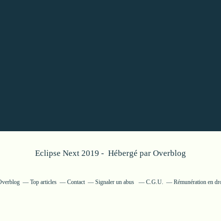
Eclipse Next 2019 - Hébergé par
Overblog
 Overblog
Top articles
Contact
Signaler un abus
C.G.U.
Rémunération en dro