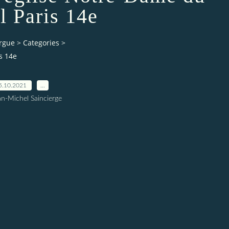
l Paris 14e
orgue
>
Categories
>
s 14e
5.10.2021
…
an-Michel Saincierge