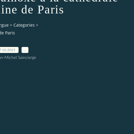
ine de Paris
orgue
>
Categories
>
de Paris
7.10.2021
…
an-Michel Saincierge