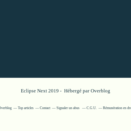
Eclipse Next 2019 - Hébergé par
Overblog
 Overblog
Top articles
Contact
Signaler un abus
C.G.U.
Rémunération en dro