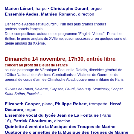
Marion Lénart
, harpe •
Christophe Durant
, orgue
Ensemble Aedes
,
Mathieu Romano
, direction
L'ensemble Aedes est aujourd'hui l'un des plus grands chœurs
professionnels français.
Deux compositeurs autour de ce programme "English Voices" : Purcell et
Britten, le génie anglais du XVIIème, et son successeur en quelque sorte et
génie anglais du XXème.
Dimanche 14 novembre, 17h30, entrée libre
,
concert au profit du Bleuet de France
sous le patronage de Véronique Peaucelle-Delelis, directrice général de
l’Office National des Anciens Combattants et Victimes de Guerre, et du
général de corps d’armée Christophe Abad, gouverneur militaire de Paris
Œuvres de Ravel, Delerue, Clapson, Fauré, Debussy, Stravinsky, Cooper,
Saint-Saëns, Puccini…
Elizabeth Cooper
, piano
, Philippe Robert
, trompette,
Hervé
Désarbre
, orgue
Ensemble vocal du lycée Jean de La Fontaine
(Paris
16),
Patrick Choukroun
, direction
Quintette à vent de la Musique des Troupes de Marine
Quatuor de clarinettes de la Musique des Troupes de Marine