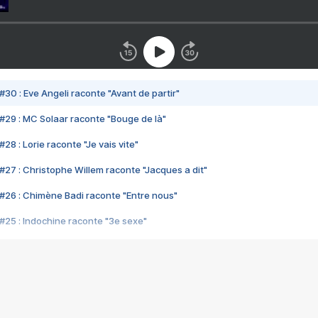
#30 : Eve Angeli raconte "Avant de partir"
#29 : MC Solaar raconte "Bouge de là"
28 : Lorie raconte "Je vais vite"
#27 : Christophe Willem raconte "Jacques a dit"
#26 : Chimène Badi raconte "Entre nous"
#25 : Indochine raconte "3e sexe"
#24 : Zaho raconte "C'est chelou"
#23 : Patrick Bruel raconte "Au café des délices"
#22 : Kyo raconte "Le chemin"