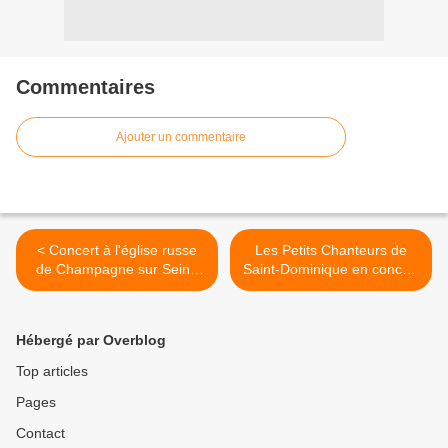
Commentaires
Ajouter un commentaire
< Concert à l'église russe
Les Petits Chanteurs de
de Champagne sur Seine
Saint-Dominique en concert
(77)
à Sainte-Marie des
Batignolles Paris 17e >
Hébergé par Overblog
Top articles
Pages
Contact