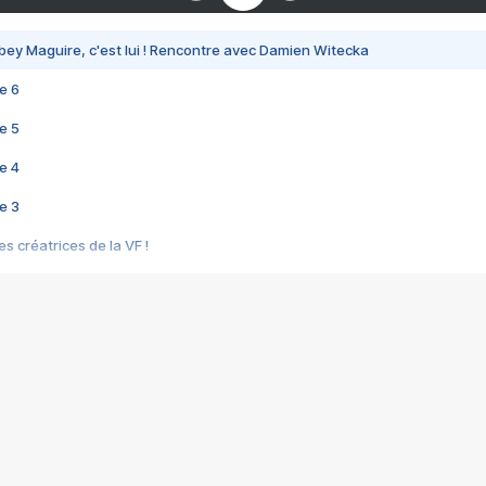
bey Maguire, c'est lui ! Rencontre avec Damien Witecka
e 6
e 5
e 4
e 3
s créatrices de la VF !
e 2
e 1
e Mektoub My Love arrive enfin ! Rencontre avec Shaïn Boumedine et Sal
i : après Toni en famille
elle réalise le bouleversant Dites lui que je l'aime
ais ! Rencontre autour de Vie privée de Rebecca Zlotowski