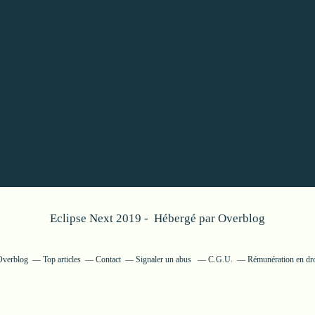
Eclipse Next 2019 - Hébergé par
Overblog
 Overblog
Top articles
Contact
Signaler un abus
C.G.U.
Rémunération en dro