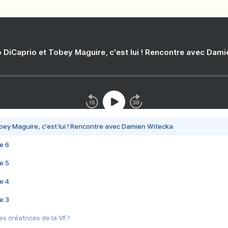
 DiCaprio et Tobey Maguire, c'est lui ! Rencontre avec Dam
bey Maguire, c'est lui ! Rencontre avec Damien Witecka
e 6
e 5
e 4
e 3
s créatrices de la VF !