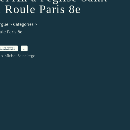
u Roule Paris 8e
orgue
>
Categories
>
ule Paris 8e
1.12.2021
…
an-Michel Saincierge