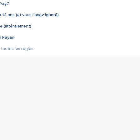
 DayZ
 a 13 ans (et vous l'avez ignoré)
e (littéralement)
im Rayan
 toutes les règles
s les jeux vidéo
us choquant de Rockstar ? - Le scandale BULLY
e plus moche de Steam
du RÊVE tourne au CAUCHEMAR
pendant 8 heures
it… à tort
umiliés par un jeu vidéo
ire - Final Fantasy 8