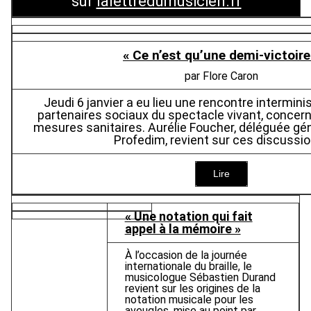
sur
lalettredumusicien.fr
« Ce n’est qu’une demi-victoire
par Flore Caron
Jeudi 6 janvier a eu lieu une rencontre interminis
partenaires sociaux du spectacle vivant, concern
mesures sanitaires. Aurélie Foucher, déléguée gé
Profedim, revient sur ces discussi
Lire
« Une notation qui fait
appel à la mémoire »
À l’occasion de la journée
internationale du braille, le
musicologue Sébastien Durand
revient sur les origines de la
notation musicale pour les
aveugles, mise au point par