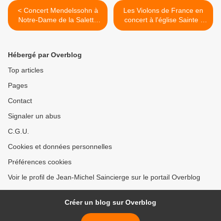
< Concert Mendelssohn à
Les Violons de France en
Notre-Dame de la Salette
concert à l'église Sainte -
Paris 15e
Elisabeth de Hongrie Paris
3e >
Hébergé par Overblog
Top articles
Pages
Contact
Signaler un abus
C.G.U.
Cookies et données personnelles
Préférences cookies
Voir le profil de Jean-Michel Saincierge sur le portail Overblog
Créer un blog sur Overblog