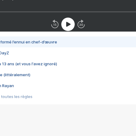
nsformé l’ennui en chef-d’œuvre
 DayZ
 a 13 ans (et vous l'avez ignoré)
e (littéralement)
im Rayan
 toutes les règles
s les jeux vidéo
us choquant de Rockstar ? - Le scandale BULLY
e plus moche de Steam