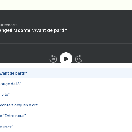
Purecharts
ngeli raconte "Avant de partir"
vant de partir"
Bouge de là"
 vite"
conte "Jacques a dit"
e "Entre nous"
3e sexe"