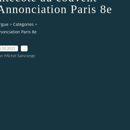
Annonciation Paris 8e
orgue
>
Categories
>
nonciation Paris 8e
1.05.2022
…
an-Michel Saincierge