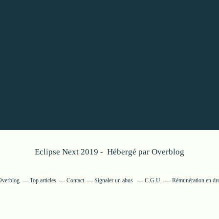
Eclipse Next 2019 - Hébergé par
Overblog
 Overblog
Top articles
Contact
Signaler un abus
C.G.U.
Rémunération en dro