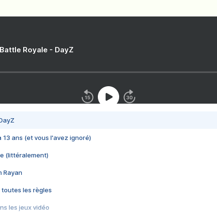
 Battle Royale - DayZ
 DayZ
 a 13 ans (et vous l'avez ignoré)
e (littéralement)
im Rayan
 toutes les règles
s les jeux vidéo