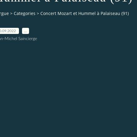
orgue
>
Categories
>
Concert Mozart et Hummel à Palaiseau (91)
0.09.2022
…
an-Michel Saincierge