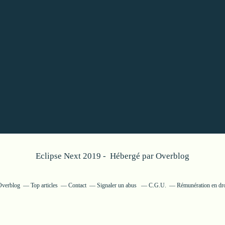
Eclipse Next 2019 - Hébergé par
Overblog
 Overblog
Top articles
Contact
Signaler un abus
C.G.U.
Rémunération en dro