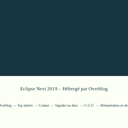
Eclipse Next 2019 - Hébergé par
Overblog
 Overblog
Top articles
Contact
Signaler un abus
C.G.U.
Rémunération en dro