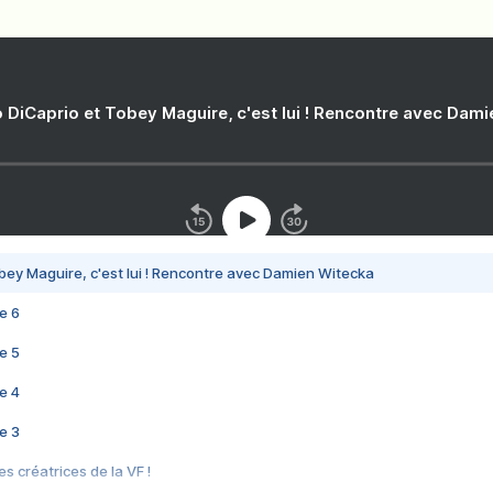
 DiCaprio et Tobey Maguire, c'est lui ! Rencontre avec Dam
bey Maguire, c'est lui ! Rencontre avec Damien Witecka
e 6
e 5
e 4
e 3
s créatrices de la VF !