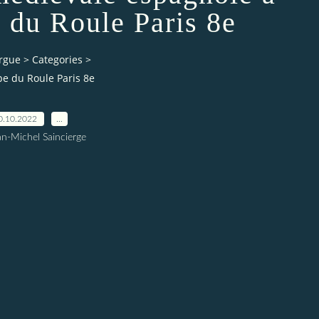
e du Roule Paris 8e
orgue
>
Categories
>
e du Roule Paris 8e
0.10.2022
…
an-Michel Saincierge