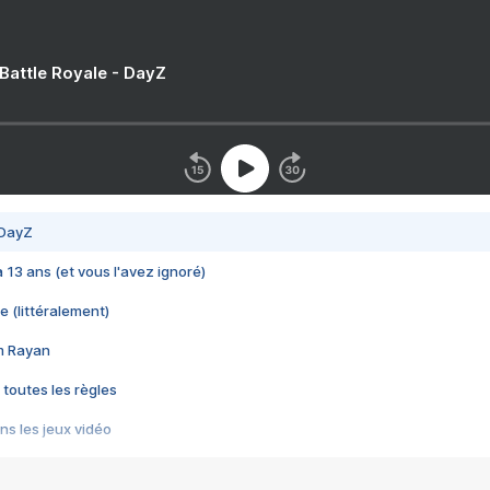
 Battle Royale - DayZ
 DayZ
 a 13 ans (et vous l'avez ignoré)
e (littéralement)
im Rayan
 toutes les règles
s les jeux vidéo
us choquant de Rockstar ? - Le scandale BULLY