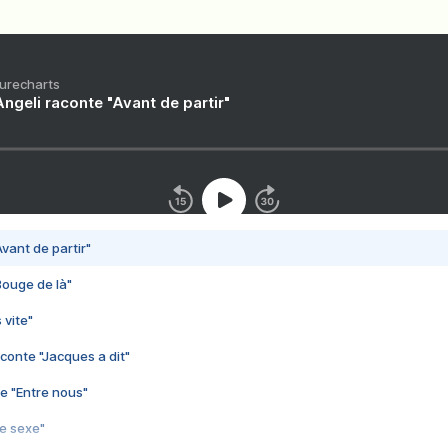
Purecharts
ngeli raconte "Avant de partir"
vant de partir"
Bouge de là"
 vite"
conte "Jacques a dit"
e "Entre nous"
3e sexe"