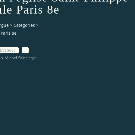
le Paris 8e
orgue
>
Categories
>
 Paris 8e
2.11.2022
…
an-Michel Saincierge