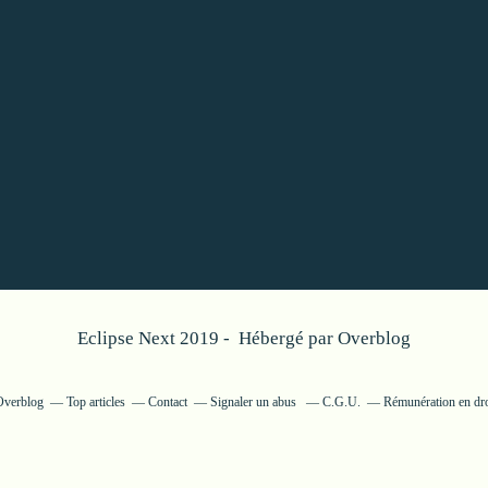
Eclipse Next 2019 - Hébergé par
Overblog
 Overblog
Top articles
Contact
Signaler un abus
C.G.U.
Rémunération en dro