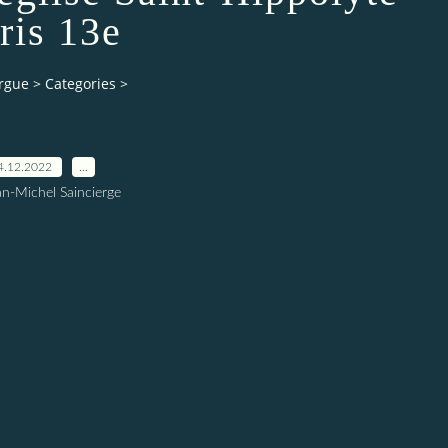
ris 13e
orgue
>
Categories
>
4.12.2022
…
an-Michel Saincierge