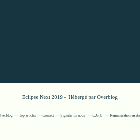
Eclipse Next 2019 - Hébergé par
Overblog
 Overblog
Top articles
Contact
Signaler un abus
C.G.U.
Rémunération en dro