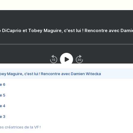
 DiCaprio et Tobey Maguire, c'est lui ! Rencontre avec Dam
bey Maguire, c'est lui ! Rencontre avec Damien Witecka
e 6
e 5
e 4
e 3
s créatrices de la VF !