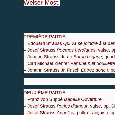
Welser-Möst.
PREMIÈRE PARTIE
– Edouard Strauss
Qui va se joindre à la da
– Josef Strauss
Poèmes héroïques
, valse, 
– Johann Strauss Jr.
Le Baron tzigane
, quad
– Carl Michael Ziehrer
Par une nuit douillette
– Johann Strauss Jr. Frisch
Entrez donc !
, p
DEUXIÈME PARTIE
– Franz von Suppé
Isabella
Ouverture
– Josef Strauss
Perles d'amour
, valse, op. 
– Josef Strauss
Angelica
, polka française, 