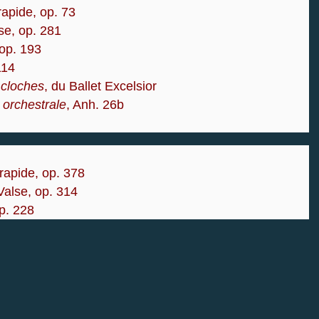
 rapide, op. 73
ise, op. 281
 op. 193
 114
 cloches
, du Ballet Excelsior
e orchestrale
, Anh. 26b
 rapide, op. 378
 Valse, op. 314
op. 228