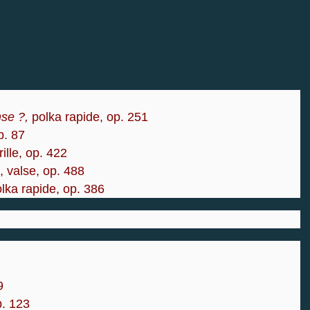
nse ?,
polka rapide, op. 251
op. 87
rille, op. 422
, valse, op. 488
olka rapide, op. 386
39
op. 123