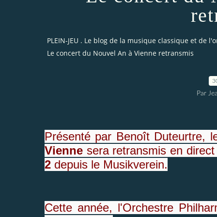
re
PLEIN-JEU . Le blog de la musique classique et de l'
Le concert du Nouvel An à Vienne retransmis
3
Par Je
Présenté par Benoît Duteurtre, le
Vienne
sera retransmis en direc
2
depuis le Musikverein.
Cette année, l'Orchestre Philha