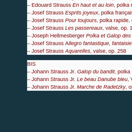
– Edouard Strauss
En haut et au loin
, polka
– Josef Strauss
Esprits joyeux
, polka frança
– Josef Strauss
Pour toujours
, polka rapide,
– Josef Strauss
Les passereaux
, valse, op.
– Joseph Hellmesberger
Polka et Galop des
– Josef Strauss
A
llegro fantastique, fantaisi
– Josef Strauss
Aquarelles
, valse, op. 258
BIS
– Johann Strauss Jr
.
Galop du bandit
, polka
– Johann Strauss Jr.
Le beau Danube bleu
,
– Johann Strauss Jr.
Marche de Radetzky
, 