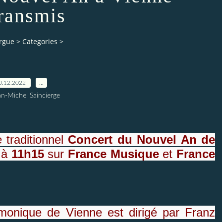
transmis
orgue
>
Categories
>
0.12.2022
…
an-Michel Saincierge
 traditionnel
Concert du Nouvel An de
t à
11h15
sur
France Musique
et
France
rmonique de Vienne est dirigé par Franz