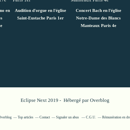
ano en
Audition d'orgue en l'église
Concert Bach en l'église
es
Saint-Eustache Paris 1er
Notre-Dame des Blancs
7e
Manteaux Paris 4e
Eclipse Next 2019 - Hébergé par
Overblog
 Overblog
Top articles
Contact
Signaler un abus
C.G.U.
Rémunération en dro