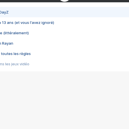
 DayZ
 a 13 ans (et vous l'avez ignoré)
e (littéralement)
im Rayan
 toutes les règles
s les jeux vidéo
us choquant de Rockstar ? - Le scandale BULLY
e plus moche de Steam
du RÊVE tourne au CAUCHEMAR
pendant 8 heures
it… à tort
umiliés par un jeu vidéo