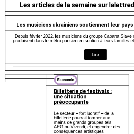
Les articles de la semaine sur
lalettre
Les musiciens ukrainiens soutiennent leur pays
Depuis février 2022, les musiciens du groupe Cabaret Slave 
produisent dans le métro parisien en soutien à leurs familles e
Lire
Economie
Billetterie de festivals :
une situation
préoccupante
Le secteur – fort lucratif – de la
billetterie pourrait tomber aux
mains de grands groupes tels
AEG ou Vivendi, et engendrer des
conséquences artistiques