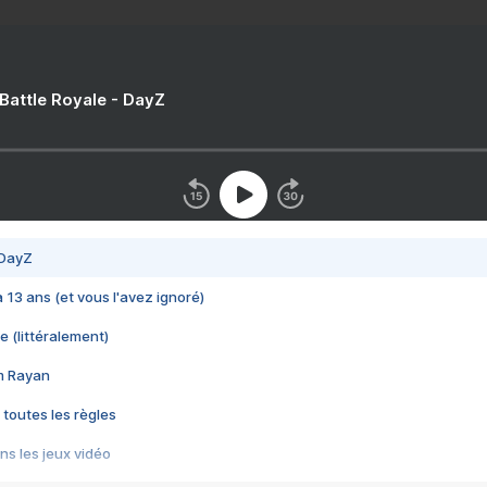
 Battle Royale - DayZ
 DayZ
 a 13 ans (et vous l'avez ignoré)
e (littéralement)
im Rayan
 toutes les règles
s les jeux vidéo