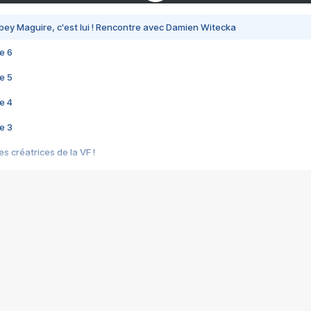
bey Maguire, c'est lui ! Rencontre avec Damien Witecka
e 6
e 5
e 4
e 3
s créatrices de la VF !
e 2
e 1
e Mektoub My Love arrive enfin ! Rencontre avec Shaïn Boumedine et Sal
i : après Toni en famille
elle réalise le bouleversant Dites lui que je l'aime
ais ! Rencontre autour de Vie privée de Rebecca Zlotowski