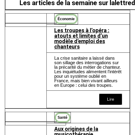
Les articles de la semaine sur
lalettre
Économie
Les troupes à l’opéra :
atouts et limites d’un
modèle d'emploi des
chanteurs
La crise sanitaire a laissé dans
son sillage des interrogations sur
la précarité du métier de chanteur.
Les inquiétudes alimentent l’intérêt
pour un système oublié en
France, mais bien vivant ailleurs
en Europe : celui des troupes.
Lire
Santé
Aux origines de la
musicothérapie