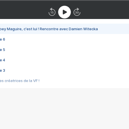
bey Maguire, c'est lui ! Rencontre avec Damien Witecka
e 6
e 5
e 4
e 3
s créatrices de la VF !
e 2
e 1
e Mektoub My Love arrive enfin ! Rencontre avec Shaïn Boumedine et Sal
i : après Toni en famille