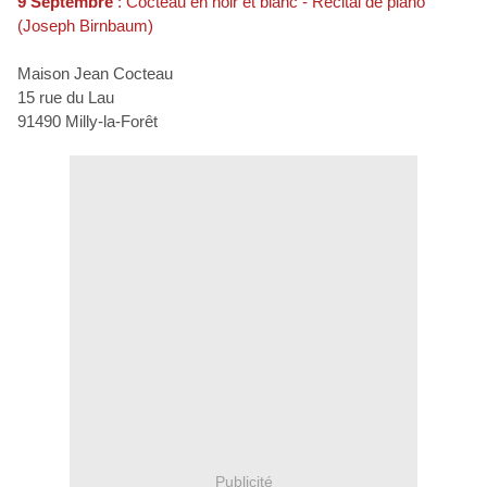
9 Septembre
: Cocteau en noir et blanc - Récital de piano
(Joseph Birnbaum)
Maison Jean Cocteau
15 rue du Lau
91490 Milly-la-Forêt
Publicité