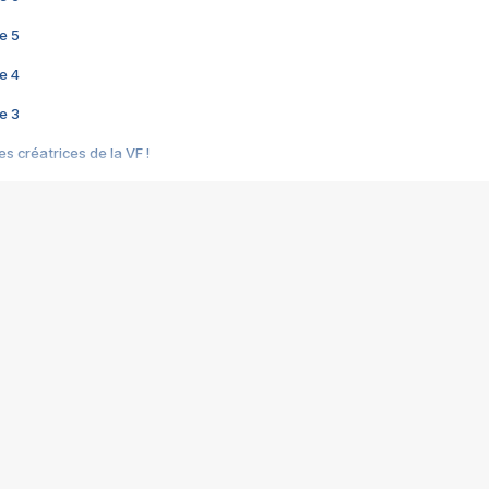
e 5
e 4
e 3
s créatrices de la VF !
e 2
e 1
e Mektoub My Love arrive enfin ! Rencontre avec Shaïn Boumedine et Sal
i : après Toni en famille
elle réalise le bouleversant Dites lui que je l'aime
ais ! Rencontre autour de Vie privée de Rebecca Zlotowski
 de Marguerite, Grave... Rencontre avec Ella Rumpf
 Les Rêveurs, un film intime sur la santé mentale