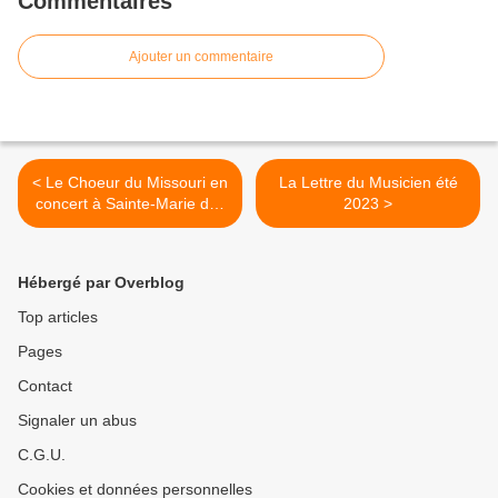
Commentaires
Ajouter un commentaire
< Le Choeur du Missouri en
La Lettre du Musicien été
concert à Sainte-Marie des
2023 >
Batignolles Paris 17e
Hébergé par Overblog
Top articles
Pages
Contact
Signaler un abus
C.G.U.
Cookies et données personnelles