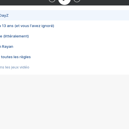
 DayZ
 a 13 ans (et vous l'avez ignoré)
e (littéralement)
im Rayan
 toutes les règles
s les jeux vidéo
us choquant de Rockstar ? - Le scandale BULLY
e plus moche de Steam
du RÊVE tourne au CAUCHEMAR
pendant 8 heures
it… à tort