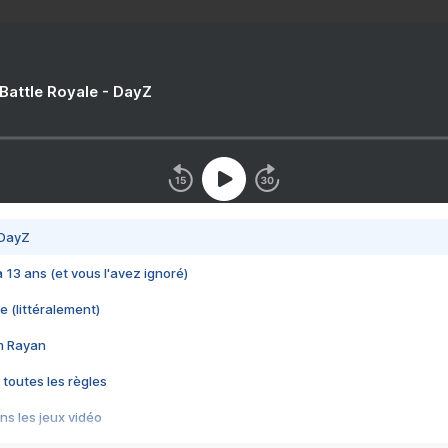
 Battle Royale - DayZ
 DayZ
 a 13 ans (et vous l'avez ignoré)
e (littéralement)
im Rayan
 toutes les règles
s les jeux vidéo