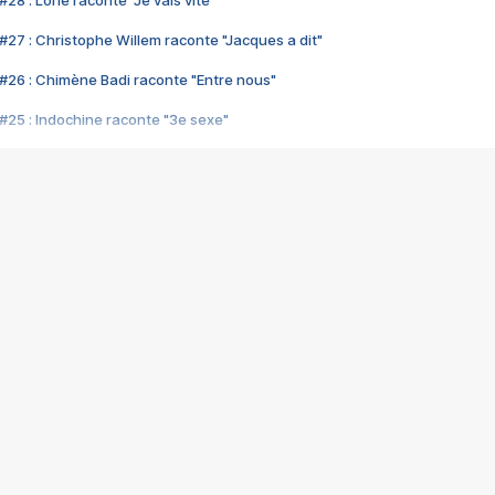
28 : Lorie raconte "Je vais vite"
#27 : Christophe Willem raconte "Jacques a dit"
#26 : Chimène Badi raconte "Entre nous"
#25 : Indochine raconte "3e sexe"
#24 : Zaho raconte "C'est chelou"
#23 : Patrick Bruel raconte "Au café des délices"
#22 : Kyo raconte "Le chemin"
#21 : Nolwenn Leroy raconte "Cassé"
#20 : Patrick Hernandez raconte "Born to be alive"
#19 : Lorie raconte "Près de moi"
#18 : Michael Jones raconte "A nos actes manqués" (avec Jean-Jacque
#17 : Khaled raconte "Aïcha"
#16 : Corneille raconte "Parce qu'on vient de loin"