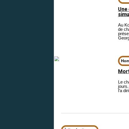
Une 
simu
Au Ko
de ch
prése
Georg
Ho
Mort
Le ch
jours
l’a d