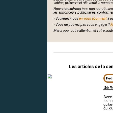
vidéos, préservé et réinventé le numéro
Nous rémunérons tous nos contributeur
les annonceurs publicitaires, conformé
• Soutenez-nous
en vous abonnant
à p
• Vous ne pouvez pas vous engager ?
F
Merci pour votre attention et votre souti
Les articles de la se
Péd
De Y
Avec 
techno
guita
qui q