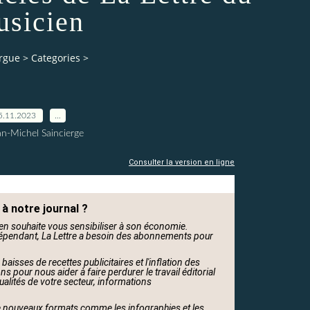
sicien
orgue
>
Categories
>
5.11.2023
…
an-Michel Saincierge
Consulter la version en ligne
à notre journal ?
cien souhaite vous sensibiliser à son économie.
 indépendant, La Lettre a besoin des abonnements pour
 baisses de recettes publicitaires et l'inflation des
s pour nous aider à faire perdurer le travail éditorial
tualités de votre secteur, informations
 nouveaux formats comme les infographies et les