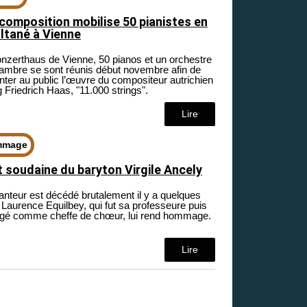
composition mobilise 50 pianistes en
ltané à Vienne
nzerthaus de Vienne, 50 pianos et un orchestre
ambre se sont réunis début novembre afin de
nter au public l’œuvre du compositeur autrichien
 Friedrich Haas, "11.000 strings".
Lire
mmage
 soudaine du baryton Virgile Ancely
anteur est décédé brutalement il y a quelques
. Laurence Equilbey, qui fut sa professeure puis
irigé comme cheffe de chœur, lui rend hommage.
Lire