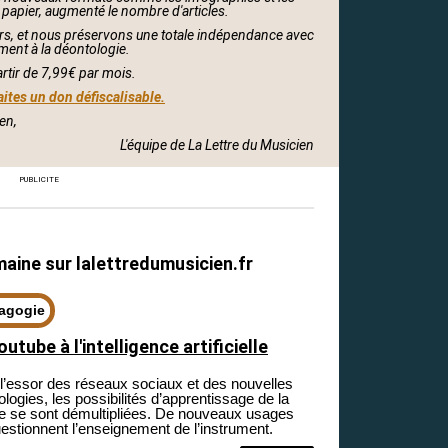
 papier, augmenté le nombre d'articles.
s, et nous préservons une totale indépendance avec
ment à la déontologie.
artir de 7,99€ par mois.
aites un don défiscalisable.
en,
L'équipe de La Lettre du Musicien
PUBLICITE
maine sur
lalettredumusicien.fr
agogie
outube à l'intelligence artificielle
l’essor des réseaux sociaux et des nouvelles
logies, les possibilités d’apprentissage de la
re se sont démultipliées. De nouveaux usages
uestionnent l’enseignement de l’instrument.