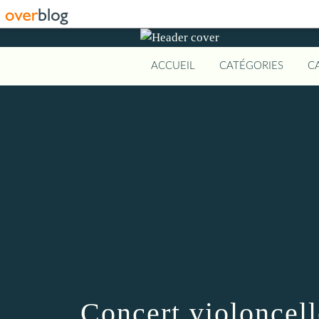
ACCUEIL
CATÉGORIES
C
Concert violoncell