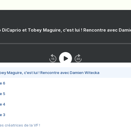
 DiCaprio et Tobey Maguire, c'est lui ! Rencontre avec Dam
bey Maguire, c'est lui ! Rencontre avec Damien Witecka
e 6
e 5
e 4
e 3
s créatrices de la VF !