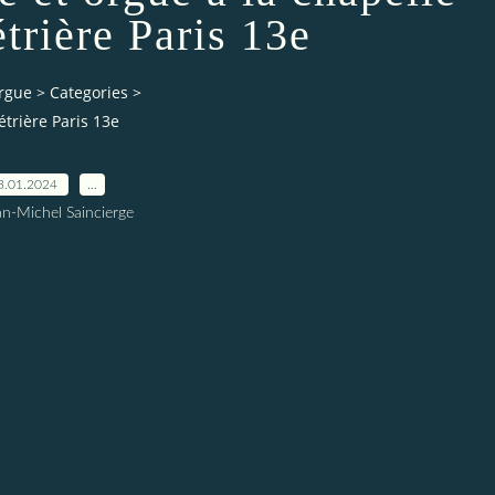
trière Paris 13e
orgue
>
Categories
>
étrière Paris 13e
3.01.2024
…
an-Michel Saincierge