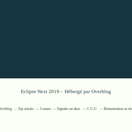
Eclipse Next 2019 - Hébergé par
Overblog
 Overblog
Top articles
Contact
Signaler un abus
C.G.U.
Rémunération en dro