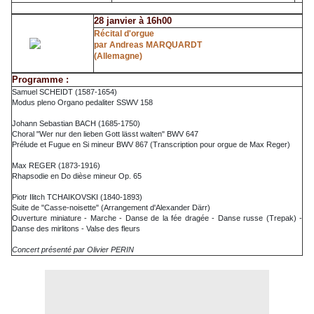
28 janvier à 16h00
Récital d'orgue
par Andreas MARQUARDT
(Allemagne)
Programme :
Samuel SCHEIDT (1587-1654)
Modus pleno Organo pedaliter SSWV 158
Johann Sebastian BACH (1685-1750)
Choral "Wer nur den lieben Gott lässt walten" BWV 647
Prélude et Fugue en Si mineur BWV 867 (Transcription pour orgue de Max Reger)
Max REGER (1873-1916)
Rhapsodie en Do dièse mineur Op. 65
Piotr Ilitch TCHAIKOVSKI (1840-1893)
Suite de "Casse-noisette" (Arrangement d'Alexander Därr)
Ouverture miniature - Marche - Danse de la fée dragée - Danse russe (Trepak) -
Danse des mirlitons - Valse des fleurs
Concert présenté par Olivier PERIN