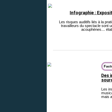
Infographie : Exposi
Les risques auditifs liés à la pra
travailleurs du spectacle sont 
acouphènes… état d
Fact
Des 
sour
Les in
musica
mais a