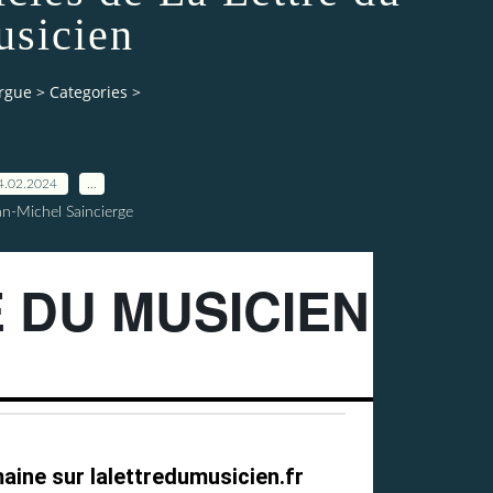
sicien
orgue
>
Categories
>
4.02.2024
…
an-Michel Saincierge
 DU MUSICIEN
maine sur
lalettredumusicien.fr