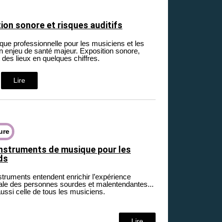
tion sonore et risques auditifs
tique professionnelle pour les musiciens et les
un enjeu de santé majeur. Exposition sonore,
es lieux en quelques chiffres.
Lire
ure
instruments de musique pour les
ds
struments entendent enrichir l’expérience
le des personnes sourdes et malentendantes...
ussi celle de tous les musiciens.
Lire