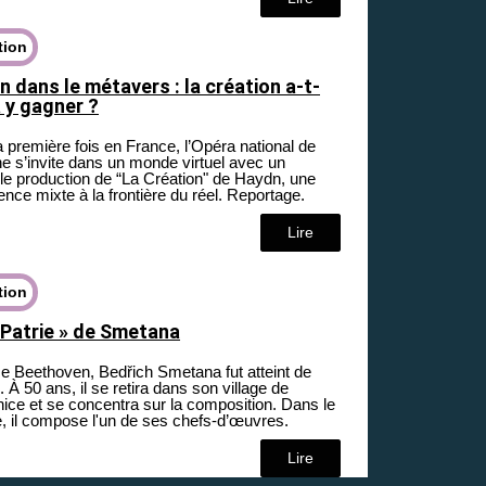
tion
 dans le métavers : la création a-t-
a y gagner ?
a première fois en France, l’Opéra national de
ne s’invite dans un monde virtuel avec un
le production de “La Création" de Haydn, une
ence mixte à la frontière du réel. Reportage.
Lire
tion
 Patrie » de Smetana
Beethoven, Bedřich Smetana fut atteint de
. À 50 ans, il se retira dans son village de
ice et se concentra sur la composition. Dans le
e, il compose l'un de ses chefs-d’œuvres.
Lire