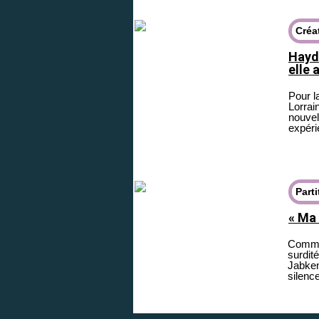
Créa
Haydn
elle 
Pour l
Lorrai
nouvel
expéri
Parti
« Ma
Comme 
surdité
Jabken
silenc