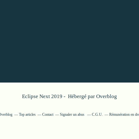
Eclipse Next 2019 - Hébergé par
Overblog
 Overblog
Top articles
Contact
Signaler un abus
C.G.U.
Rémunération en dro