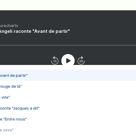
Purecharts
ngeli raconte "Avant de partir"
vant de partir"
Bouge de là"
 vite"
conte "Jacques a dit"
e "Entre nous"
3e sexe"