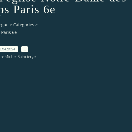
s Paris 6e
orgue
>
Categories
>
 Paris 6e
1.04.2024
…
an-Michel Saincierge