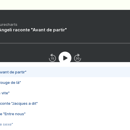
Purecharts
ngeli raconte "Avant de partir"
vant de partir"
Bouge de là"
 vite"
conte "Jacques a dit"
e "Entre nous"
3e sexe"