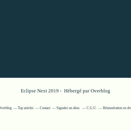
Eclipse Next 2019 - Hébergé par
Overblog
 Overblog
Top articles
Contact
Signaler un abus
C.G.U.
Rémunération en dro