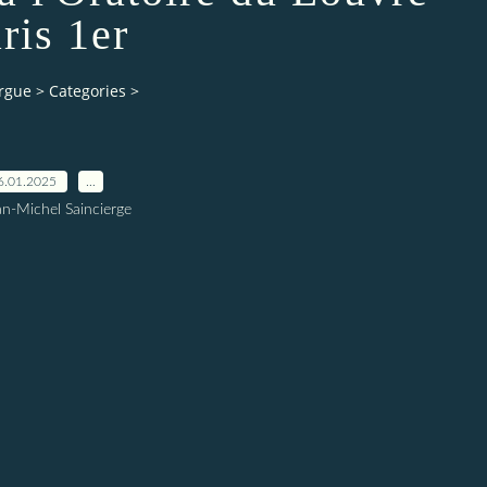
ris 1er
orgue
>
Categories
>
6.01.2025
…
an-Michel Saincierge