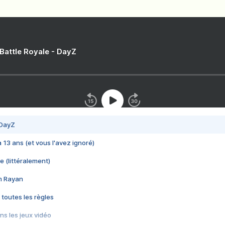
 Battle Royale - DayZ
 DayZ
 a 13 ans (et vous l'avez ignoré)
e (littéralement)
im Rayan
 toutes les règles
s les jeux vidéo