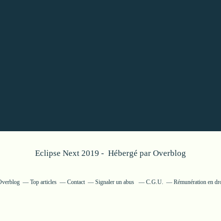
Eclipse Next 2019 - Hébergé par
Overblog
 Overblog
Top articles
Contact
Signaler un abus
C.G.U.
Rémunération en dro