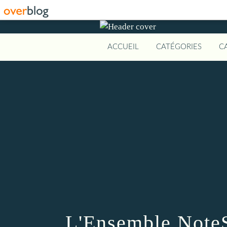
ACCUEIL
CATÉGORIES
C
L'Ensemble NoteS