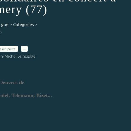
ery (77)
orgue
>
Categories
>
)
3.02.2025
…
an-Michel Saincierge
Oeuvres de
ndel, Telemann, Bizet...