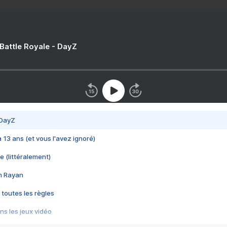
 Battle Royale - DayZ
 DayZ
 a 13 ans (et vous l'avez ignoré)
e (littéralement)
im Rayan
 toutes les règles
s les jeux vidéo