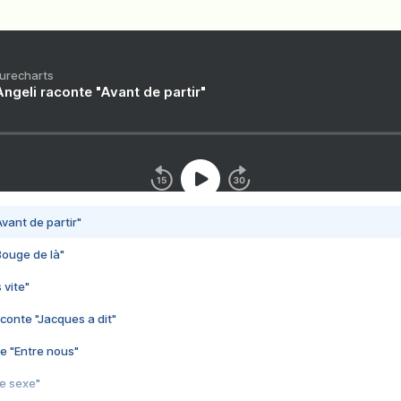
Purecharts
ngeli raconte "Avant de partir"
vant de partir"
Bouge de là"
 vite"
conte "Jacques a dit"
e "Entre nous"
3e sexe"