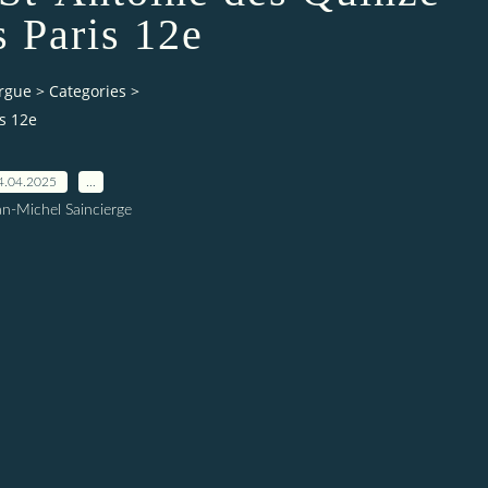
s Paris 12e
orgue
>
Categories
>
is 12e
4.04.2025
…
an-Michel Saincierge