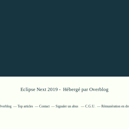
Eclipse Next 2019 - Hébergé par
Overblog
 Overblog
Top articles
Contact
Signaler un abus
C.G.U.
Rémunération en dro