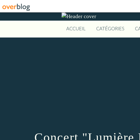
ACCUEIL
CATÉGORIES
C
Concert "Lumière P