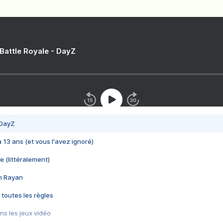
 Battle Royale - DayZ
 DayZ
 a 13 ans (et vous l'avez ignoré)
e (littéralement)
im Rayan
 toutes les règles
s les jeux vidéo