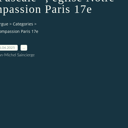
assion Paris 17e
orgue
>
Categories
>
Compassion Paris 17e
6.04.2025
…
an-Michel Saincierge