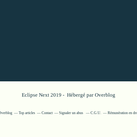
Eclipse Next 2019 - Hébergé par
Overblog
 Overblog
Top articles
Contact
Signaler un abus
C.G.U.
Rémunération en dro