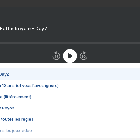
 Battle Royale - DayZ
 DayZ
 a 13 ans (et vous l'avez ignoré)
e (littéralement)
im Rayan
 toutes les règles
s les jeux vidéo