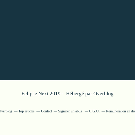
Eclipse Next 2019 - Hébergé par
Overblog
 Overblog
Top articles
Contact
Signaler un abus
C.G.U.
Rémunération en dro