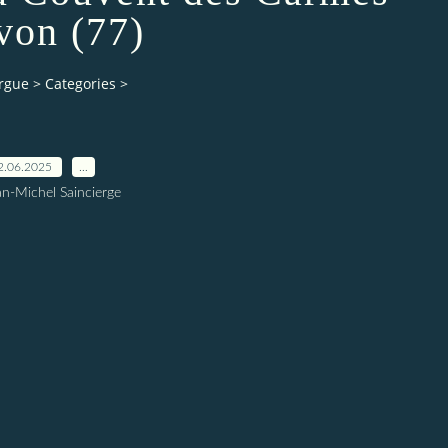
von (77)
orgue
>
Categories
>
2.06.2025
…
an-Michel Saincierge