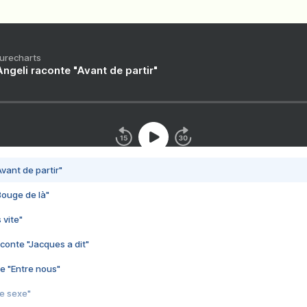
Purecharts
ngeli raconte "Avant de partir"
vant de partir"
Bouge de là"
 vite"
conte "Jacques a dit"
e "Entre nous"
3e sexe"