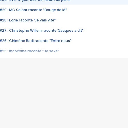
#29 : MC Solaar raconte "Bouge de là"
28 : Lorie raconte "Je vais vite"
#27 : Christophe Willem raconte "Jacques a dit"
#26 : Chimène Badi raconte "Entre nous"
#25 : Indochine raconte "3e sexe"
#24 : Zaho raconte "C'est chelou"
#23 : Patrick Bruel raconte "Au café des délices"
#22 : Kyo raconte "Le chemin"
#21 : Nolwenn Leroy raconte "Cassé"
#20 : Patrick Hernandez raconte "Born to be alive"
#19 : Lorie raconte "Près de moi"
#18 : Michael Jones raconte "A nos actes manqués" (avec Jean-Jacque