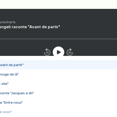
Purecharts
ngeli raconte "Avant de partir"
vant de partir"
Bouge de là"
 vite"
conte "Jacques a dit"
e "Entre nous"
3e sexe"