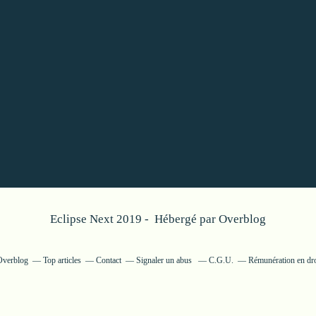
Eclipse Next 2019 - Hébergé par
Overblog
 Overblog
Top articles
Contact
Signaler un abus
C.G.U.
Rémunération en dro