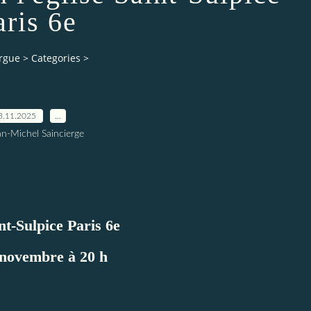
aris 6e
orgue
>
Categories
>
3.11.2025
…
an-Michel Saincierge
nt-Sulpice Paris 6e
 novembre à 20 h