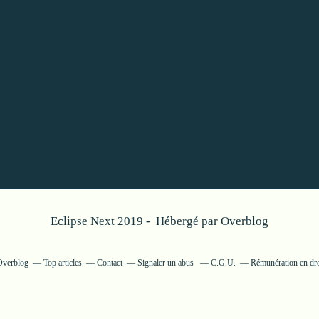
Eclipse Next 2019 - Hébergé par
Overblog
 Overblog
Top articles
Contact
Signaler un abus
C.G.U.
Rémunération en dro