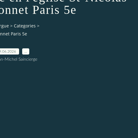
onnet Paris 5e
orgue
>
Categories
>
onnet Paris 5e
9.06.2026
…
an-Michel Saincierge