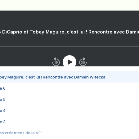
 DiCaprio et Tobey Maguire, c'est lui ! Rencontre avec Dam
bey Maguire, c'est lui ! Rencontre avec Damien Witecka
e 6
e 5
e 4
e 3
s créatrices de la VF !