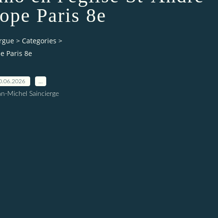
rope Paris 8e
orgue
>
Categories
>
pe Paris 8e
0.06.2026
…
an-Michel Saincierge