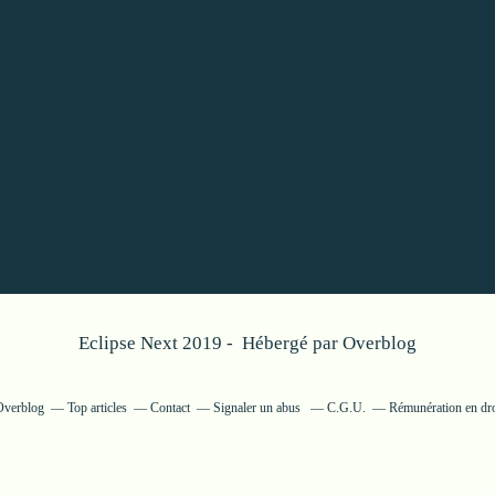
Eclipse Next 2019 - Hébergé par
Overblog
 Overblog
Top articles
Contact
Signaler un abus
C.G.U.
Rémunération en dro