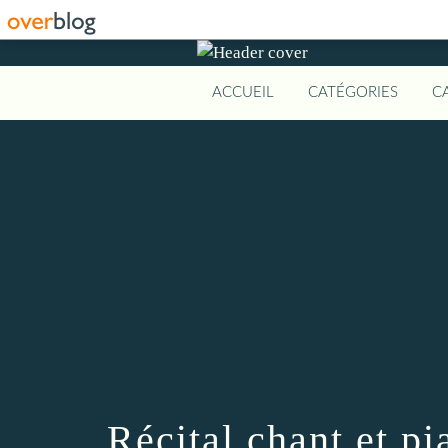
ACCUEIL
CATÉGORIES
C
Récital chant et pi