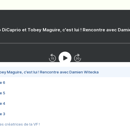
 DiCaprio et Tobey Maguire, c'est lui ! Rencontre avec Dam
bey Maguire, c'est lui ! Rencontre avec Damien Witecka
e 6
e 5
e 4
e 3
s créatrices de la VF !