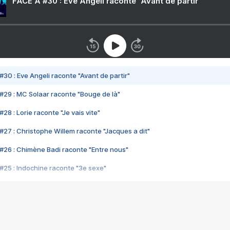
FACE A #30 : Eve Angeli raconte "Avant de partir"
#30 : Eve Angeli raconte "Avant de partir"
#29 : MC Solaar raconte "Bouge de là"
28 : Lorie raconte "Je vais vite"
#27 : Christophe Willem raconte "Jacques a dit"
#26 : Chimène Badi raconte "Entre nous"
#25 : Indochine raconte "3e sexe"
#24 : Zaho raconte "C'est chelou"
#23 : Patrick Bruel raconte "Au café des délices"
#22 : Kyo raconte "Le chemin"