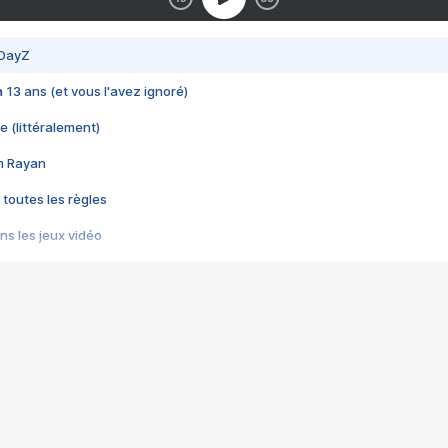
 DayZ
 a 13 ans (et vous l'avez ignoré)
e (littéralement)
im Rayan
 toutes les règles
s les jeux vidéo
us choquant de Rockstar ? - Le scandale BULLY
e plus moche de Steam
du RÊVE tourne au CAUCHEMAR
pendant 8 heures
it… à tort