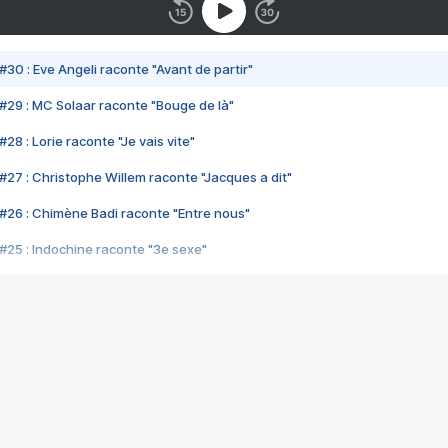
#30 : Eve Angeli raconte "Avant de partir"
#29 : MC Solaar raconte "Bouge de là"
28 : Lorie raconte "Je vais vite"
#27 : Christophe Willem raconte "Jacques a dit"
#26 : Chimène Badi raconte "Entre nous"
#25 : Indochine raconte "3e sexe"
#24 : Zaho raconte "C'est chelou"
#23 : Patrick Bruel raconte "Au café des délices"
#22 : Kyo raconte "Le chemin"
#21 : Nolwenn Leroy raconte "Cassé"
#20 : Patrick Hernandez raconte "Born to be alive"