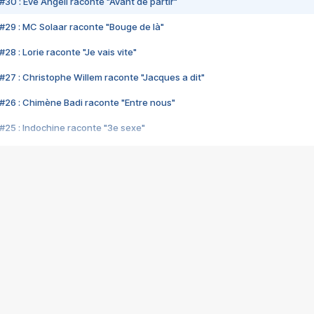
#30 : Eve Angeli raconte "Avant de partir"
#29 : MC Solaar raconte "Bouge de là"
28 : Lorie raconte "Je vais vite"
#27 : Christophe Willem raconte "Jacques a dit"
#26 : Chimène Badi raconte "Entre nous"
#25 : Indochine raconte "3e sexe"
#24 : Zaho raconte "C'est chelou"
#23 : Patrick Bruel raconte "Au café des délices"
#22 : Kyo raconte "Le chemin"
#21 : Nolwenn Leroy raconte "Cassé"
#20 : Patrick Hernandez raconte "Born to be alive"
#19 : Lorie raconte "Près de moi"
#18 : Michael Jones raconte "A nos actes manqués" (avec Jean-Jacque