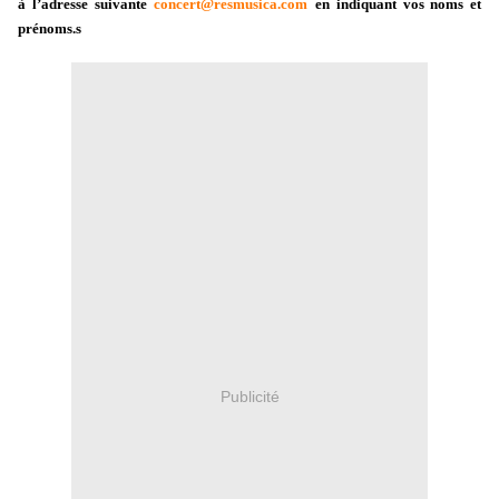
à l’adresse suivante
concert@resmusica.com
en indiquant vos noms et
prénoms.s
Publicité