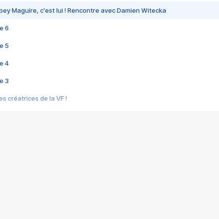
bey Maguire, c'est lui ! Rencontre avec Damien Witecka
e 6
e 5
e 4
e 3
s créatrices de la VF !
e 2
e 1
e Mektoub My Love arrive enfin ! Rencontre avec Shaïn Boumedine et Sal
i : après Toni en famille
elle réalise le bouleversant Dites lui que je l'aime
ais ! Rencontre autour de Vie privée de Rebecca Zlotowski