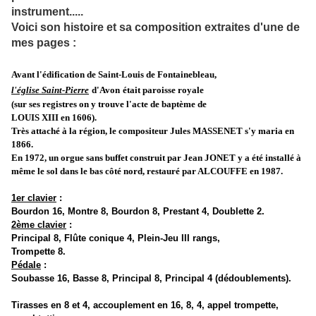
instrument.....
Voici son histoire et sa composition extraites d'une de
mes pages :
Avant l'édification de Saint-Louis de Fontainebleau
,
l'église Saint-Pierre
d'Avon
était paroisse royale
(sur ses registres on y trouve l'acte de baptème de
LOUIS XIII en 1606).
Très attaché à la région, le compositeur Jules MASSENET s'y maria en
1866.
En 1972, un orgue sans buffet construit par Jean JONET y a été installé à
même le sol dans le bas côté nord, restauré par ALCOUFFE en 1987.
1er clavier
:
Bourdon 16, Montre 8, Bourdon 8, Prestant 4, Doublette 2.
2ème clavier
:
Principal 8, Flûte conique 4, Plein-Jeu III rangs,
Trompette 8.
Pédale
:
Soubasse 16, Basse 8, Principal 8, Principal 4 (dédoublements).
Tirasses en 8 et 4, accouplement en 16, 8, 4, appel trompette,