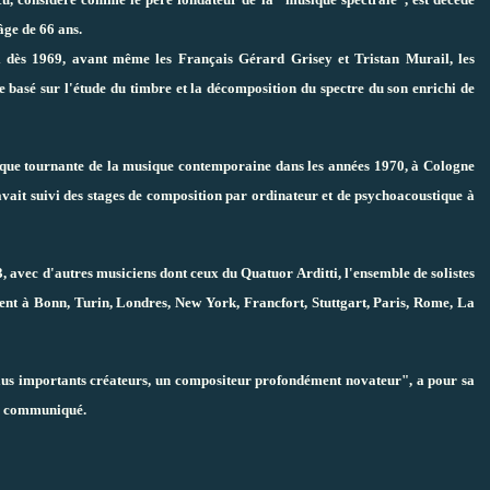
âge de 66 ans.
i dès 1969, avant même les Français Gérard Grisey et Tristan Murail, les
 basé sur l'étude du timbre et la décomposition du spectre du son enrichi de
que tournante de la musique contemporaine dans les années 1970, à Cologne
vait suivi des stages de composition par ordinateur et de psychoacoustique à
 avec d'autres musiciens dont ceux du Quatuor Arditti, l'ensemble de solistes
nt à Bonn, Turin, Londres, New York, Francfort, Stuttgart, Paris, Rome, La
lus importants créateurs, un compositeur profondément novateur", a pour sa
un communiqué.