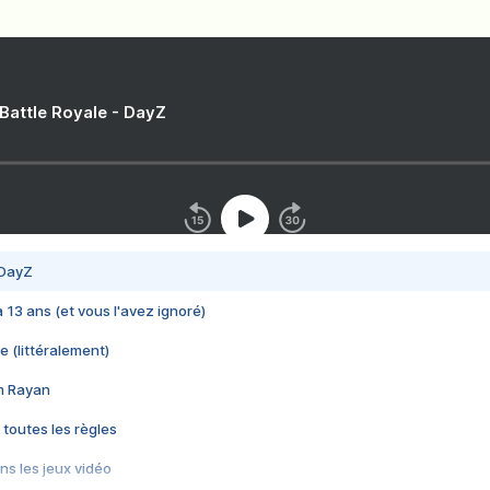
 Battle Royale - DayZ
 DayZ
 a 13 ans (et vous l'avez ignoré)
e (littéralement)
im Rayan
 toutes les règles
s les jeux vidéo