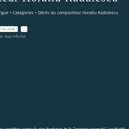
orgue
>
Categories
>
Décès du compositeur Horatiu Radulescu
7.09.2008
…
ar Jean-Michel
u, considéré comme le père fondateur de la "musique spectrale", est décédé