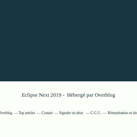
Eclipse Next 2019 - Hébergé par
Overblog
 Overblog
Top articles
Contact
Signaler un abus
C.G.U.
Rémunération en dro