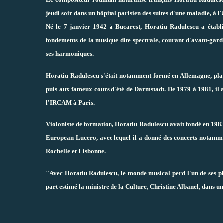
jeudi soir dans un hôpital parisien des suites d'une maladie, à l'
Né le 7 janvier 1942 à Bucarest, Horatiu Radulescu a établ
fondements de la musique dite spectrale, courant d'avant-garde
ses harmoniques.
Horatiu Radulescu s'était notamment formé en Allemagne, pla
puis aux fameux cours d'été de Darmstadt. De 1979 à 1981, il a
l'IRCAM à Paris.
Violoniste de formation, Horatiu Radulescu avait fondé en 1983,
European Lucero, avec lequel il a donné des concerts notamme
Rochelle et Lisbonne.
"Avec Horatiu Radulescu, le monde musical perd l'un de ses p
part estimé la ministre de la Culture, Christine Albanel, dans 